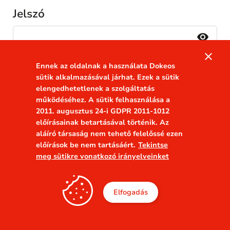
Jelszó
visibility
close
Megjegyez
Ennek az oldalnak a használata Dokeos
Elfelejtette a jelszavát?
sütik alkalmazásával járhat. Ezek a sütik
elengedhetetlenek a szolgáltatás
működéséhez. A sütik felhasználása a
2011. augusztus 24-i GDPR 2011-1012
előírásainak betartásával történik. Az
aláíró társaság nem tehető felelőssé ezen
előírások be nem tartásáért.
Tekintse
meg sütikre vonatkozó irányelveinket
Elfogadás